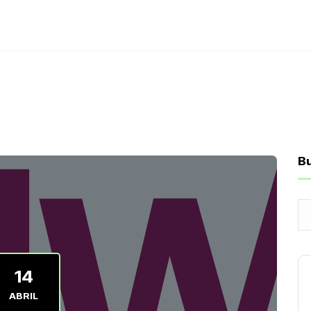
B
14
ABRIL