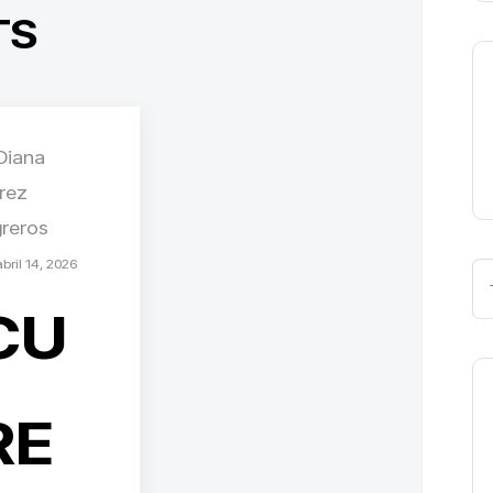
TS
Diana
orez
greros
bril 14, 2026
CU
RE