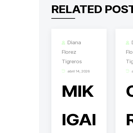
RELATED POS
Diana
Florez
Fl
Tigreros
Ti
abril 14, 2026
a
MIK
IGAI