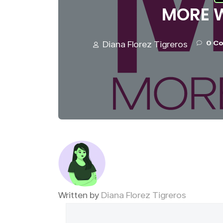
MORE W
0 C
Diana Florez Tigreros
Written by
Diana Florez Tigreros